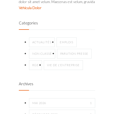
dolor sit amet velum. Maecenas est velum, gravida
Vehicula Dolor
Categories
ACTUALITÉS
EMPLOIS
NON CLASSÉ
PARUTION PRESSE
RGE
VIE DE L'ENTREPRISE
Archives
MAI 2026
1