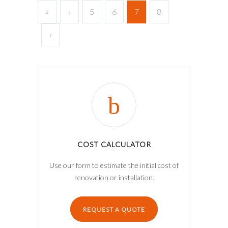
«
‹
5
6
7
8
›
COST CALCULATOR
Use our form to estimate the initial cost of
renovation or installation.
REQUEST A QUOTE