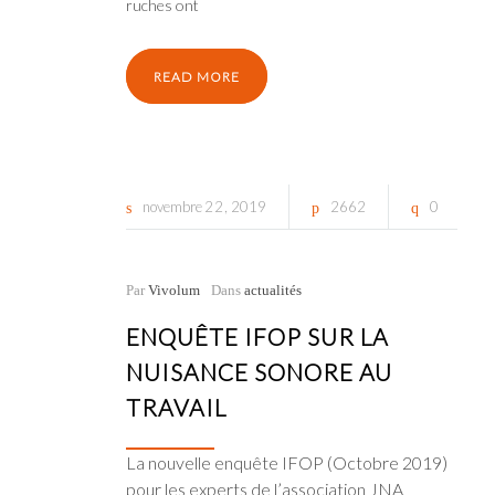
ruches ont
READ MORE
novembre
22
2019
2662
0
Par
Vivolum
Dans
actualités
ENQUÊTE IFOP SUR LA
NUISANCE SONORE AU
TRAVAIL
La nouvelle enquête IFOP (Octobre 2019)
pour les experts de l’association JNA