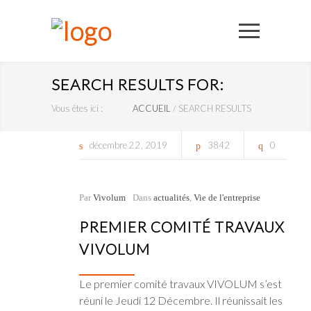
SEARCH RESULTS FOR:
Vous êtes ici :
ACCUEIL
/
SEARCH RESULTS
décembre
22
2019
3842
0
Par
Vivolum
Dans
actualités
,
Vie de l'entreprise
PREMIER COMITÉ TRAVAUX
VIVOLUM
Le premier comité travaux VIVOLUM s’est
réuni le Jeudi 12 Décembre. Il réunissait les