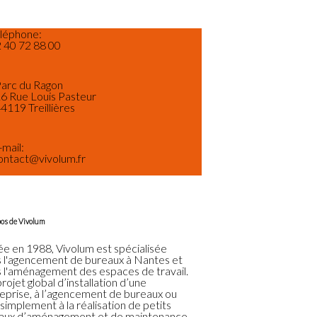
léphone:
 40 72 88 00
arc du Ragon
6 Rue Louis Pasteur‎
4119 Treillières
-mail:
ontact@vivolum.fr
os de Vivolum
e en 1988, Vivolum est spécialisée
 l'agencement de bureaux à Nantes et
 l'aménagement des espaces de travail.
rojet global d’installation d’une
eprise, à l’agencement de bureaux ou
 simplement à la réalisation de petits
aux d’aménagement et de maintenance,