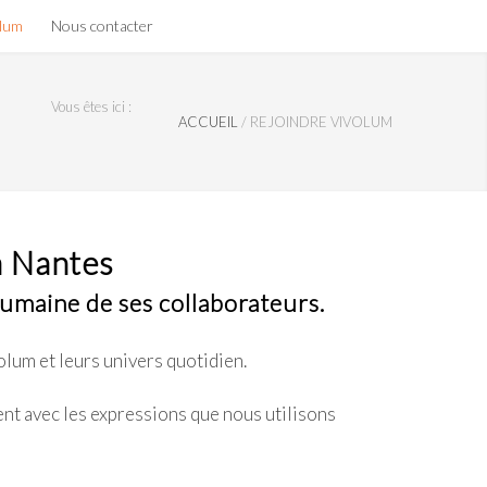
olum
Nous contacter
Vous êtes ici :
ACCUEIL
/
REJOINDRE VIVOLUM
à Nantes
umaine de ses collaborateurs.
lum et leurs univers quotidien.
ent avec les expressions que nous utilisons