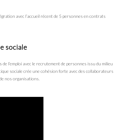
égration avec l’accueil récent de 5 personnes en contrats
e sociale
 de l’emploi avec le recrutement de personnes issu du milieu
itique sociale crée une cohésion forte avec des collaborateurs
é de nos organisations.