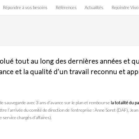
Répondre à vos besoins
Références
Actualités
Rejoindre Viv
olué tout au long des dernières années et qu
e et la qualité d’un travail reconnu et app
de sauvegarde avec 3 ans d’avance sur le plan et rembourse
la totalité du p
ttre l’arrivée du comité de direction de l’entreprise : Anne Soret (DAF), 
 service chargés d’affaires).