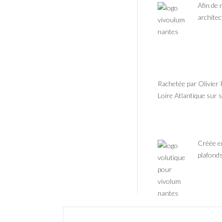
Afin de 
archite
Rachetée par Olivier
Loire Atlantique sur 
Créée en
plafond