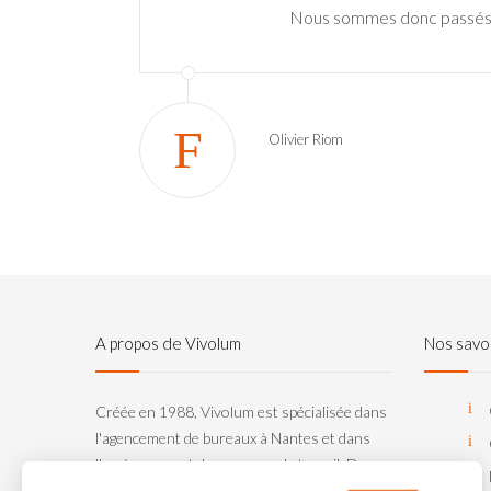
Nous sommes donc passés 
Olivier Riom
A propos de Vivolum
Nos savoi
Créée en 1988, Vivolum est spécialisée dans
l'agencement de bureaux à Nantes et dans
l'aménagement des espaces de travail. Du
projet global d’installation d’une entreprise, à