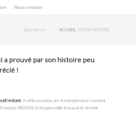
olum
Nous contacter
Vous êtes ici :
ACCUEIL
/
NOTRE HISTOIRE
i a prouvé par son histoire peu
récié !
assif restant
. A cette occasion, les 4 entrepreneurs sortent
Jean François INGOGLIA (responsable travaux) et Jérome