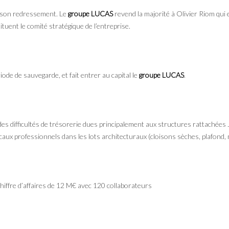
e son redressement. Le
groupe LUCAS
revend la majorité à Olivier
Riom
qui 
tituent le comité stratégique de l’entreprise.
iode de sauvegarde, et fait entrer au capital le
groupe LUCAS
.
es difficultés de trésorerie dues principalement aux structures rattachées 
aux professionnels dans les lots architecturaux (cloisons sèches, plafond, m
chiffre d’affaires de 12 M€ avec 120 collaborateurs