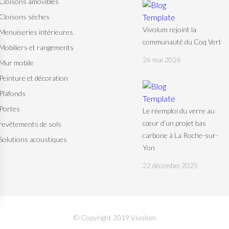
Cloisons amovibles
Cloisons sèches
Vivolum rejoint la
Menuiseries intérieures
communauté du Coq Vert
Mobiliers et rangements
26 mai 2026
Mur mobile
Peinture et décoration
Plafonds
Portes
Le réemploi du verre au
cœur d’un projet bas
revêtements de sols
carbone à La Roche-sur-
Solutions acoustiques
Yon
22 décembre 2025
© Copyright 2019 Vivolum