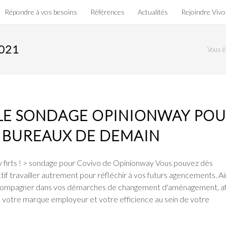
Répondre à vos besoins
Références
Actualités
Rejoindre Viv
021
Vous êt
LE SONDAGE OPINIONWAY PO
S BUREAUX DE DEMAIN
ty firts ! > sondage pour Covivo de Opinionway Vous pouvez dès
tif travailler autrement pour réfléchir à vos futurs agencements. Ai
compagner dans vos démarches de changement d'aménagement, af
é, votre marque employeur et votre efficience au sein de votre