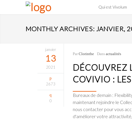
Qui est Vivolum
MONTHLY ARCHIVES: JANVIER, 2
janvier
Par
Clorinthe
Dans
actualités
13
DÉCOUVREZ 
2021
COVIVIO : LE
2673
Bureaux de demain : Flexibili
0
maintenant rejoindre le Collec
nous contacter pour vous ac
d'améliorer votre attractivit