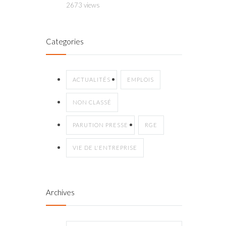
2673 views
Categories
ACTUALITÉS
EMPLOIS
NON CLASSÉ
PARUTION PRESSE
RGE
VIE DE L'ENTREPRISE
Archives