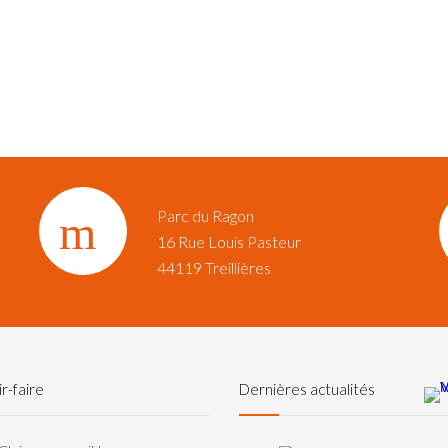
Parc du Ragon
16 Rue Louis Pasteur‎
44119 Treillières
r-faire
Dernières actualités