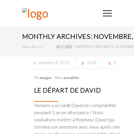
MONTHLY ARCHIVES: NOVEMBRE,
Vous êtes ici:
ACCUEIL
/
MONTHLY ARCHIVES: NOVEMBR
novembre
8
2024
1628
0
Par
margot
Dans
actualités
LE DÉPART DE DAVID
Vivolum a accueilli David en comptabilité
pendant 1 an en alternance ! Nous
souhaitons mettre à l'honneur David qui
termine son aventure avec nous après une
année en alternance en comptabilité client.