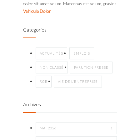
dolor sit amet velum. Maecenas est velum, gravida
Vehicula Dolor
Categories
ACTUALITÉS
EMPLOIS
NON CLASSÉ
PARUTION PRESSE
RGE
VIE DE L'ENTREPRISE
Archives
MAI 2026
1