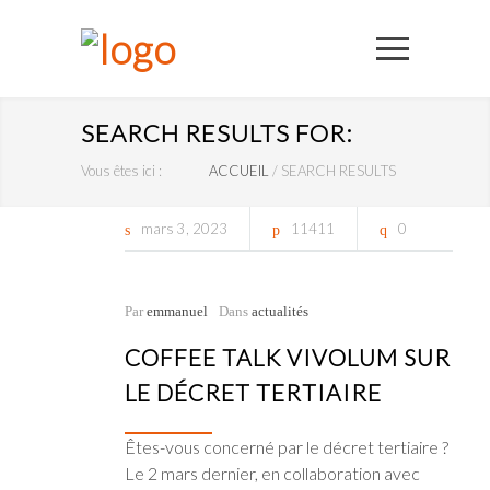
SEARCH RESULTS FOR:
Vous êtes ici :
ACCUEIL
/
SEARCH RESULTS
mars
3
2023
11411
0
Par
emmanuel
Dans
actualités
COFFEE TALK VIVOLUM SUR
LE DÉCRET TERTIAIRE
Êtes-vous concerné par le décret tertiaire ?
Le 2 mars dernier, en collaboration avec