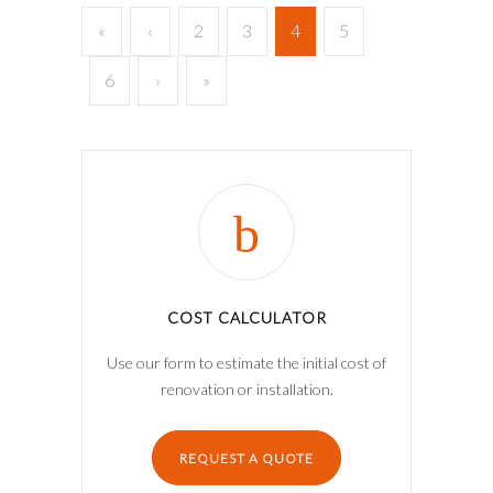
«
‹
2
3
4
5
6
›
»
COST CALCULATOR
Use our form to estimate the initial cost of
renovation or installation.
REQUEST A QUOTE