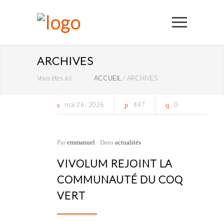
ARCHIVES
Vous êtes ici:
ACCUEIL
/
ARCHIVES
mai
26
2026
447
0
Par
emmanuel
Dans
actualités
VIVOLUM REJOINT LA
COMMUNAUTÉ DU COQ
VERT