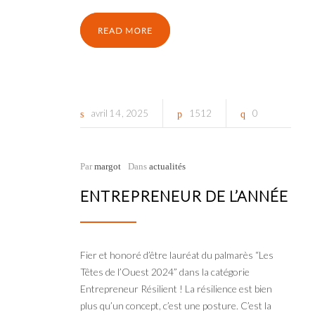
READ MORE
avril
14
2025
1512
0
Par
margot
Dans
actualités
ENTREPRENEUR DE L’ANNÉE
Fier et honoré d’être lauréat du palmarès “Les
Têtes de l’Ouest 2024” dans la catégorie
Entrepreneur Résilient ! La résilience est bien
plus qu’un concept, c’est une posture. C’est la