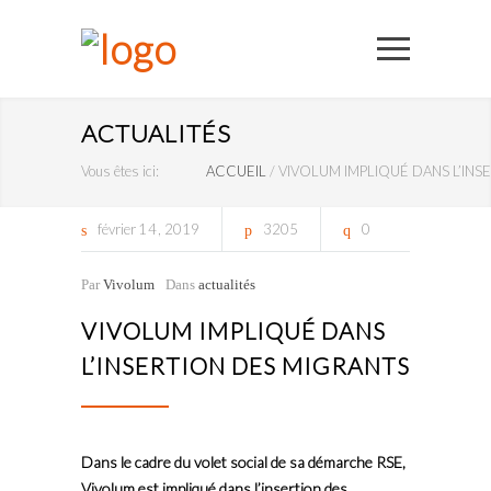
ACTUALITÉS
Vous êtes ici:
ACCUEIL
/
VIVOLUM IMPLIQUÉ DANS L’INS
février
14
2019
3205
0
Par
Vivolum
Dans
actualités
VIVOLUM IMPLIQUÉ DANS
L’INSERTION DES MIGRANTS
Dans le cadre du volet social de sa démarche RSE,
Vivolum est impliqué dans l’insertion des