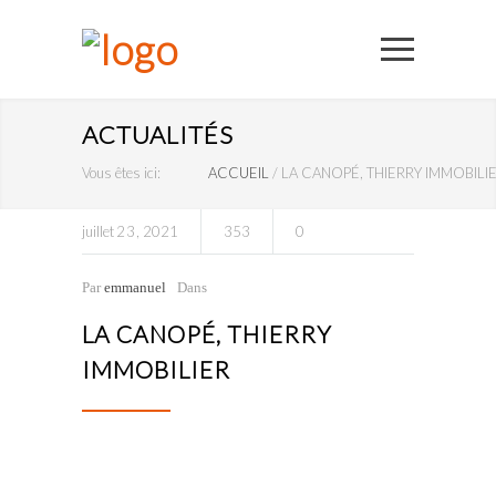
ACTUALITÉS
Vous êtes ici:
ACCUEIL
/
LA CANOPÉ, THIERRY IMMOBILI
juillet
23
2021
353
0
Par
emmanuel
Dans
LA CANOPÉ, THIERRY
IMMOBILIER