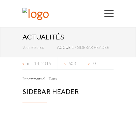
ACTUALITÉS
Vous êtes ici:
ACCUEIL
/
SIDEBAR HEADER
mai
14
2015
503
0
Par
emmanuel
Dans
SIDEBAR HEADER