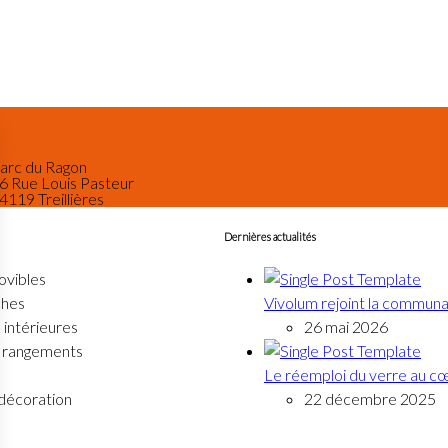
arc du Ragon
6 Rue Louis Pasteur‎
4119 Treillières
Dernières actualités
ovibles
ches
Vivolum rejoint la commun
 intérieures
26 mai 2026
t rangements
Le réemploi du verre au cœ
 décoration
22 décembre 2025