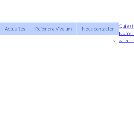
Qui est
Actualités
Rejoindre Vivolum
Nous contacter
Notre h
valeurs