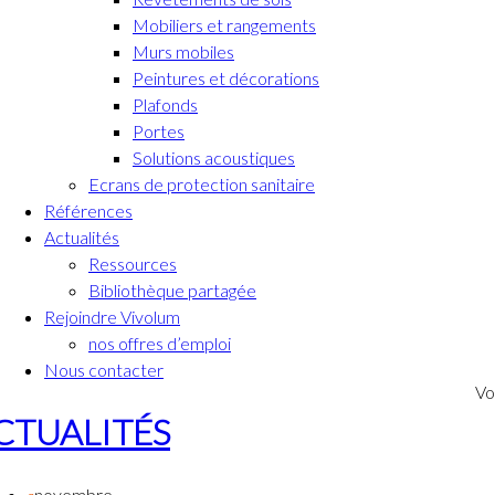
Mobiliers et rangements
Murs mobiles
Peintures et décorations
Plafonds
Portes
Solutions acoustiques
Ecrans de protection sanitaire
Références
Actualités
Ressources
Bibliothèque partagée
Rejoindre Vivolum
nos offres d’emploi
Nous contacter
Vo
CTUALITÉS
novembre