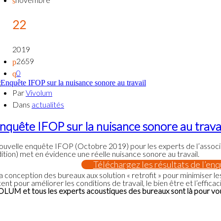
22
2019
2659
0
Par
Vivolum
Dans
actualités
nquête IFOP sur la nuisance sonore au trava
ouvelle enquête IFOP (Octobre 2019) pour les experts de l’assoc
dition) met en évidence une réelle nuisance sonore au travail.
Téléchargez les résultats de l’en
a conception des bureaux aux solution « retrofit » pour minimiser le
tent pour améliorer les conditions de travail, le bien être et l’efficac
VOLUM
et tous les experts acoustiques des bureaux sont là pour v