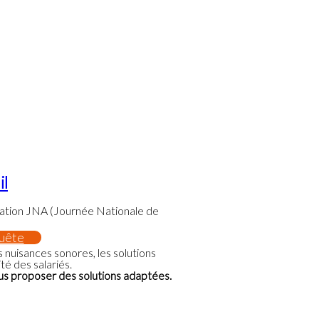
il
iation JNA (Journée Nationale de
quête
s nuisances sonores, les solutions
ité des salariés.
ous proposer des solutions adaptées.