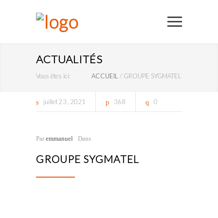
ACTUALITÉS
Vous êtes ici:
ACCUEIL
/
GROUPE SYGMATEL
juillet
23
2021
368
0
Par
emmanuel
Dans
GROUPE SYGMATEL