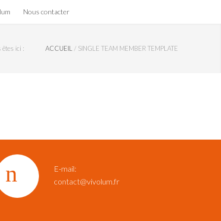
olum
Nous contacter
êtes ici :
ACCUEIL
/
SINGLE TEAM MEMBER TEMPLATE
E-mail:
contact@vivolum.fr