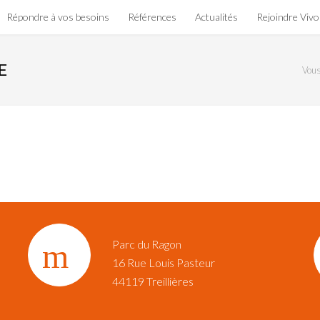
Répondre à vos besoins
Références
Actualités
Rejoindre Viv
E
Vous 
Parc du Ragon
16 Rue Louis Pasteur‎
44119 Treillières