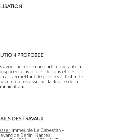
LISATION
UTION PROPOSEE
 avons accordé une part importante à
ransparence avec des cloisons et des
stras permettant de préserver l’intimité
hacun tout en assurant la fluidité de la
munication.
AILS DES TRAVAUX
sse :
Immeuble Le Cabestan –
evard de Berlin, Nantes