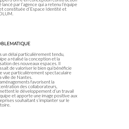
é lancé par l’agence qui a retenu l’équipe
et constituée d’Espace Identité et
OLUM.
OBLEMATIQUE
 un délai particulièrement tendu,
uipe a réalisé la conception et la
isation des nouveaux espaces. Il
issait de valoriser le bien qui bénéficie
e vue particulièrement spectaculaire
la ville de Nantes.
aménagements favorisent la
entration des collaborateurs,
ettent le développement d’un travail
quipe et apporte une image positive aux
eprises souhaitant s’implanter sur le
toire.