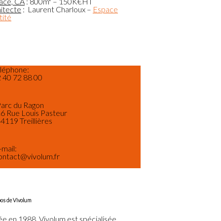
ace, CA
: 800m² – 150K€HT
itecte
: Laurent Charloux –
Espace
tité
léphone:
 40 72 88 00
arc du Ragon
6 Rue Louis Pasteur‎
4119 Treillières
-mail:
ontact@vivolum.fr
os de Vivolum
e en 1988, Vivolum est spécialisée