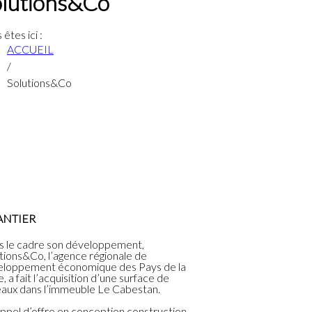
olutions&Co
 êtes ici :
ACCUEIL
/
Solutions&Co
ANTIER
 le cadre son développement,
tions&Co, l’agence régionale de
eloppement économique des Pays de la
e, a fait l’acquisition d’une surface de
aux dans l’immeuble Le Cabestan.
ppel d’offre en conception construction