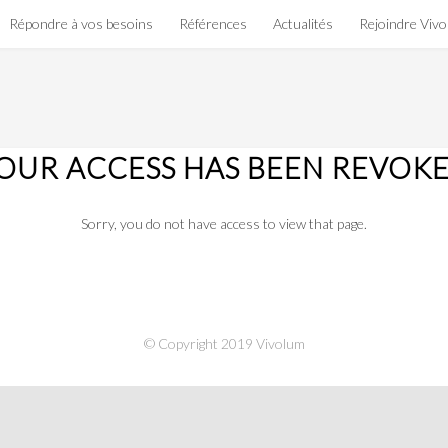
Répondre à vos besoins
Références
Actualités
Rejoindre Viv
OUR ACCESS HAS BEEN REVOK
Sorry, you do not have access to view that page.
© Copyright 2019 Vivolum