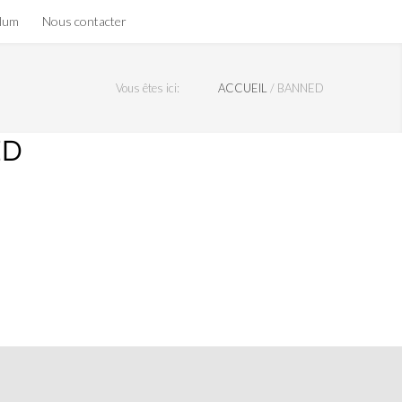
olum
Nous contacter
Vous êtes ici:
ACCUEIL
/
BANNED
ED